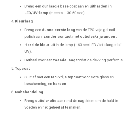
Breng een dun laagje base coat aan en
uitharden in
LED/UV-lamp
(meestal ~30-60 sec).
Kleurlaag
Breng een
dunne eerste laag
van de TPO-vrije gel nail
polish aan,
zonder contact met cuticles/zijwanden
.
Hard de kleur uit
in de lamp (~60 sec LED / iets langer bij
UV).
Herhaal voor een
tweede laag
totdat de dekking perfect is.
Topcoat
Sluit af met een
tac-vrije topcoat
voor extra glans en
bescherming, en
harden
.
Nabehandeling
Breng
cuticle-olie
aan rond de nagelriem om de huid te
voeden en het geheel af te maken.