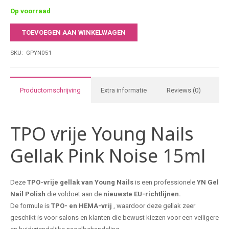
Comfort & controle dankzij de nieuwe borstelvorm werk je sneller
Op voorraad
en preciezer.
TOEVOEGEN AAN WINKELWAGEN
15 ml salonformaat & ideaal voor intensief gebruik in
Young
professionele nagelstudio’s.
Nails
SKU:
GPYN051
Gellak
Pink
Noise
Productomschrijving
Extra informatie
Reviews (0)
15ml
aantal
TPO vrije Young Nails
Gellak Pink Noise 15ml
Deze
TPO-vrije gellak van Young Nails
is een professionele
YN
Gel
Nail Polish
die voldoet aan de
nieuwste EU-richtlijnen.
De formule is
TPO- en HEMA-vrij
, waardoor deze gellak zeer
geschikt is voor salons en klanten die bewust kiezen voor een veiligere