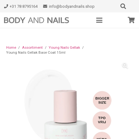
+31 78 8795164
info@bodyandnails.shop
Home
/
Assortiment
/
Young Nails Gellak
/
Young Nails Gellak Base Coat 15ml