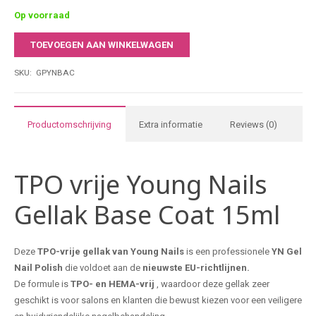
Comfort & controle dankzij de nieuwe borstelvorm werk je sneller
Op voorraad
en preciezer.
TOEVOEGEN AAN WINKELWAGEN
15 ml salonformaat & ideaal voor intensief gebruik in
Young
professionele nagelstudio’s.
Nails
SKU:
GPYNBAC
Gellak
Base
Coat
Productomschrijving
Extra informatie
Reviews (0)
15ml
aantal
TPO vrije Young Nails
Gellak Base Coat 15ml
Deze
TPO-vrije gellak van Young Nails
is een professionele
YN
Gel
Nail Polish
die voldoet aan de
nieuwste EU-richtlijnen.
De formule is
TPO- en HEMA-vrij
, waardoor deze gellak zeer
geschikt is voor salons en klanten die bewust kiezen voor een veiligere