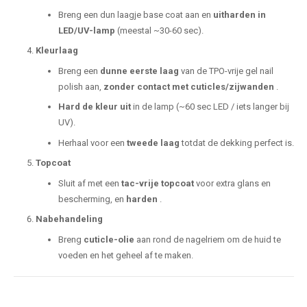
Breng een dun laagje base coat aan en
uitharden in
LED/UV-lamp
(meestal ~30-60 sec).
Kleurlaag
Breng een
dunne eerste laag
van de TPO-vrije gel nail
polish aan,
zonder contact met cuticles/zijwanden
.
Hard de kleur uit
in de lamp (~60 sec LED / iets langer bij
UV).
Herhaal voor een
tweede laag
totdat de dekking perfect is.
Topcoat
Sluit af met een
tac-vrije topcoat
voor extra glans en
bescherming, en
harden
.
Nabehandeling
Breng
cuticle-olie
aan rond de nagelriem om de huid te
voeden en het geheel af te maken.