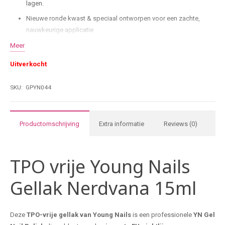
lagen.
Nieuwe ronde kwast & speciaal ontworpen voor een zachte,
nauwkeurige applicatie
HEMA- & TPO-vrij
Meer
Comfort & controle dankzij de nieuwe borstelvorm werk je sneller
Uitverkocht
en preciezer.
15 ml salonformaat & ideaal voor intensief gebruik in
SKU:
GPYN044
professionele nagelstudio’s.
Productomschrijving
Extra informatie
Reviews (0)
TPO vrije Young Nails
Gellak Nerdvana 15ml
Deze
TPO-vrije gellak van Young Nails
is een professionele
YN
Gel