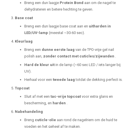
Breng een dun laagje
Protein Bond
aan om de nagel te
dehydrateren en betere hechting te geven.
Base coat
Breng een dun laagje base coat aan en
uitharden in
LED/UV-lamp
(meestal ~30-60 sec).
Kleurlaag
Breng een
dunne eerste laag
van de TPO-vrije gel nail
polish aan,
zonder contact met cuticles/zijwanden
.
Hard de kleur uit
in de lamp (~60 sec LED / iets langer bij
UV).
Herhaal voor een
tweede laag
totdat de dekking perfect is.
Topcoat
Sluit af met een
tac-vrije topcoat
voor extra glans en
bescherming, en
harden
.
Nabehandeling
Breng
cuticle-olie
aan rond de nagelriem om de huid te
voeden en het geheel af te maken.