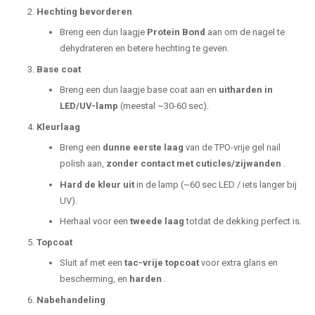
Hechting bevorderen
Breng een dun laagje
Protein Bond
aan om de nagel te
dehydrateren en betere hechting te geven.
Base coat
Breng een dun laagje base coat aan en
uitharden in
LED/UV-lamp
(meestal ~30-60 sec).
Kleurlaag
Breng een
dunne eerste laag
van de TPO-vrije gel nail
polish aan,
zonder contact met cuticles/zijwanden
.
Hard de kleur uit
in de lamp (~60 sec LED / iets langer bij
UV).
Herhaal voor een
tweede laag
totdat de dekking perfect is.
Topcoat
Sluit af met een
tac-vrije topcoat
voor extra glans en
bescherming, en
harden
.
Nabehandeling