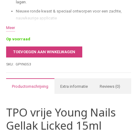
lagen.
Nieuwe ronde kwast & speciaal ontworpen voor een zachte,
nauwkeurige applicatie
HEMA- & TPO-vrij
Meer
Comfort & controle dankzij de nieuwe borstelvorm werk je sneller
Op voorraad
en preciezer.
TOEVOEGEN AAN WINKELWAGEN
15 ml salonformaat & ideaal voor intensief gebruik in
Young
professionele nagelstudio’s.
Nails
SKU:
GPYN053
Gellak
Licked
15ml
Productomschrijving
Extra informatie
Reviews (0)
aantal
TPO vrije Young Nails
Gellak Licked 15ml