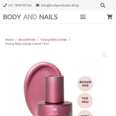
+31 78 8795164
info@bodyandnails.shop
Home
/
Assortiment
/
Young Nails Gellak
/
Young Nails Gellak Licked 15ml