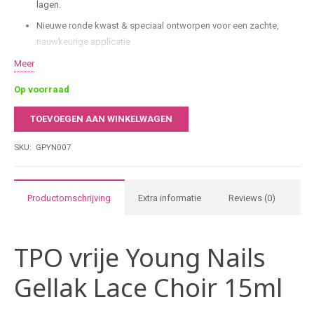
lagen.
Nieuwe ronde kwast & speciaal ontworpen voor een zachte,
nauwkeurige applicatie
HEMA- & TPO-vrij
Meer
Comfort & controle dankzij de nieuwe borstelvorm werk je sneller
Op voorraad
en preciezer.
TOEVOEGEN AAN WINKELWAGEN
15 ml salonformaat & ideaal voor intensief gebruik in
Young
professionele nagelstudio’s.
Nails
SKU:
GPYN007
Gellak
Lace
Choir
Productomschrijving
Extra informatie
Reviews (0)
15ml
aantal
TPO vrije Young Nails
Gellak Lace Choir 15ml