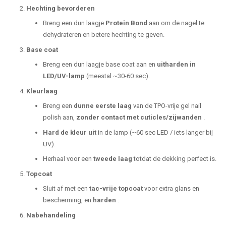
Hechting bevorderen
Breng een dun laagje
Protein Bond
aan om de nagel te
dehydrateren en betere hechting te geven.
Base coat
Breng een dun laagje base coat aan en
uitharden in
LED/UV-lamp
(meestal ~30-60 sec).
Kleurlaag
Breng een
dunne eerste laag
van de TPO-vrije gel nail
polish aan,
zonder contact met cuticles/zijwanden
.
Hard de kleur uit
in de lamp (~60 sec LED / iets langer bij
UV).
Herhaal voor een
tweede laag
totdat de dekking perfect is.
Topcoat
Sluit af met een
tac-vrije topcoat
voor extra glans en
bescherming, en
harden
.
Nabehandeling