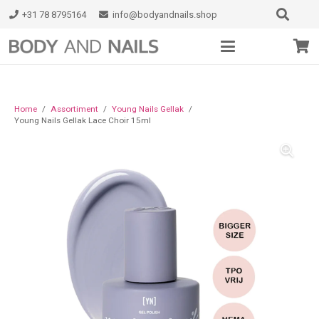
+31 78 8795164
info@bodyandnails.shop
Home
/
Assortiment
/
Young Nails Gellak
/
Young Nails Gellak Lace Choir 15ml