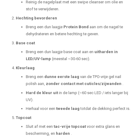
Reinig de nagelplaat met een swipe cleanser om olie en
stof te verwijderen.
Hechting bevorderen
Breng een dun laagje
Protein Bond
aan om de nagel te
dehydrateren en betere hechting te geven.
Base coat
Breng een dun laagje base coat aan en
uitharden in
LED/UV-lamp
(meestal ~30-60 sec).
Kleurlaag
Breng een
dunne eerste laag
van de TPO-vrije gel nail
polish aan,
zonder contact met cuticles/zijwanden
.
Hard de kleur uit
in de lamp (~60 sec LED / iets langer bij
UV).
Herhaal voor een
tweede laag
totdat de dekking perfect is.
Topcoat
Sluit af met een
tac-vrije topcoat
voor extra glans en
bescherming, en
harden
.