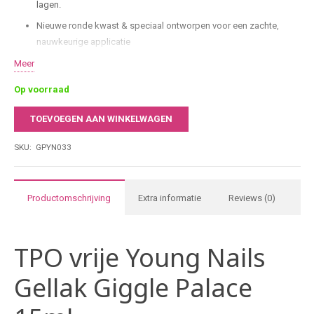
lagen.
Nieuwe ronde kwast & speciaal ontworpen voor een zachte,
nauwkeurige applicatie
HEMA- & TPO-vrij
Meer
Comfort & controle dankzij de nieuwe borstelvorm werk je sneller
Op voorraad
en preciezer.
TOEVOEGEN AAN WINKELWAGEN
15 ml salonformaat & ideaal voor intensief gebruik in
Young
professionele nagelstudio’s.
Nails
SKU:
GPYN033
Gellak
Giggle
Palace
Productomschrijving
Extra informatie
Reviews (0)
15ml
aantal
TPO vrije Young Nails
Gellak Giggle Palace