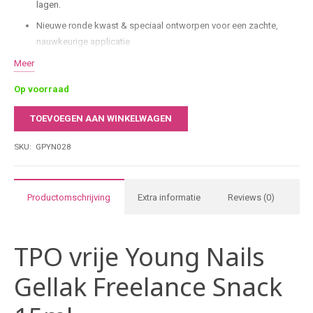
lagen.
Nieuwe ronde kwast & speciaal ontworpen voor een zachte,
nauwkeurige applicatie
HEMA- & TPO-vrij
Meer
Comfort & controle dankzij de nieuwe borstelvorm werk je sneller
Op voorraad
en preciezer.
TOEVOEGEN AAN WINKELWAGEN
15 ml salonformaat & ideaal voor intensief gebruik in
Young
professionele nagelstudio’s.
Nails
SKU:
GPYN028
Gellak
Freelance
Snack
Productomschrijving
Extra informatie
Reviews (0)
15ml
aantal
TPO vrije Young Nails
Gellak Freelance Snack