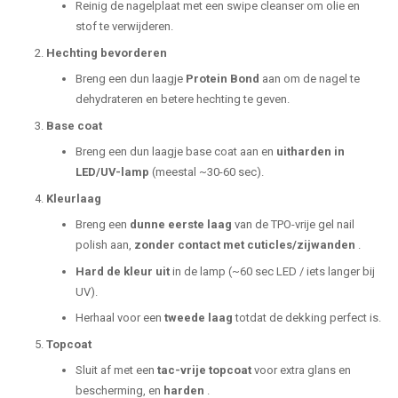
Reinig de nagelplaat met een swipe cleanser om olie en
stof te verwijderen.
Hechting bevorderen
Breng een dun laagje
Protein Bond
aan om de nagel te
dehydrateren en betere hechting te geven.
Base coat
Breng een dun laagje base coat aan en
uitharden in
LED/UV-lamp
(meestal ~30-60 sec).
Kleurlaag
Breng een
dunne eerste laag
van de TPO-vrije gel nail
polish aan,
zonder contact met cuticles/zijwanden
.
Hard de kleur uit
in de lamp (~60 sec LED / iets langer bij
UV).
Herhaal voor een
tweede laag
totdat de dekking perfect is.
Topcoat
Sluit af met een
tac-vrije topcoat
voor extra glans en
bescherming, en
harden
.