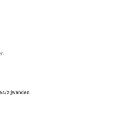
en.
les/zijwanden
.