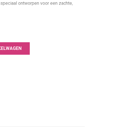
speciaal ontworpen voor een zachte,
kzij de nieuwe borstelvorm werk je sneller
eaal voor intensief gebruik in
KELWAGEN
dio’s.