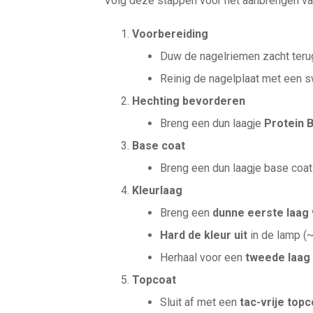
Volg deze stappen voor het aanbrengen van
Voorbereiding
Duw de nagelriemen zacht terug 
Reinig de nagelplaat met een s
Hechting bevorderen
Breng een dun laagje
Protein 
Base coat
Breng een dun laagje base coa
Kleurlaag
Breng een
dunne eerste laag
Hard de kleur uit
in de lamp (~
Herhaal voor een
tweede laag
Topcoat
Sluit af met een
tac-vrije topc