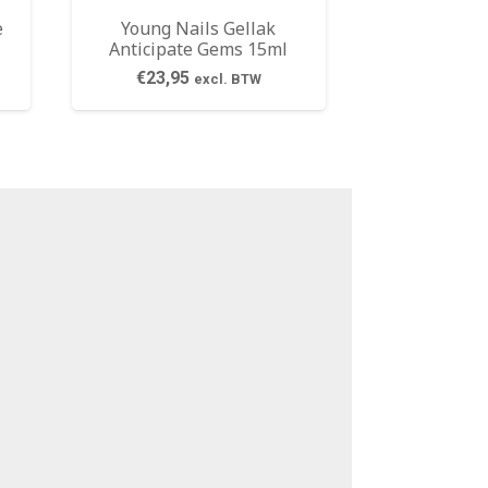
e
Young Nails Gellak
Anticipate Gems 15ml
€
23,95
excl. BTW