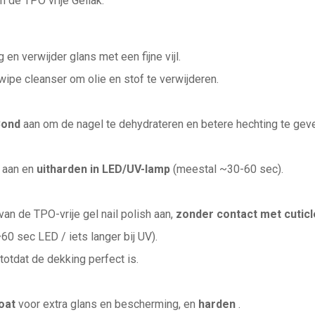
 de TPO vrije Gellak.
en verwijder glans met een fijne vijl.
wipe cleanser om olie en stof te verwijderen.
Bond
aan om de nagel te dehydrateren en betere hechting te gev
t aan en
uitharden in LED/UV-lamp
(meestal ~30-60 sec).
van de TPO-vrije gel nail polish aan,
zonder contact met cutic
60 sec LED / iets langer bij UV).
totdat de dekking perfect is.
oat
voor extra glans en bescherming, en
harden
.