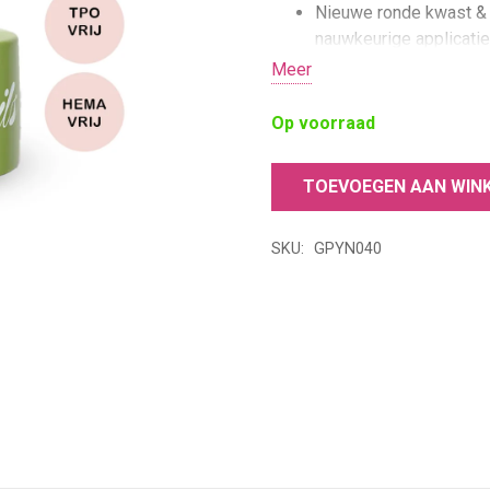
Nieuwe ronde kwast & 
nauwkeurige applicatie
Meer
HEMA- & TPO-vrij
Comfort & controle dan
Op voorraad
en preciezer.
15 ml salonformaat & id
TOEVOEGEN AAN WIN
professionele nagelstu
Young
Nails
SKU:
GPYN040
Gellak
Cactus
Pucker
15ml
aantal