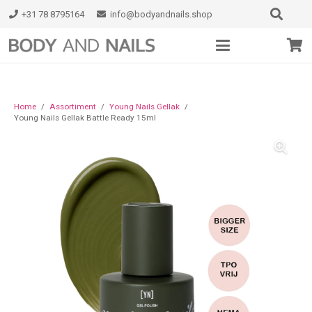
+31 78 8795164
info@bodyandnails.shop
Home
/
Assortiment
/
Young Nails Gellak
/
Young Nails Gellak Battle Ready 15ml