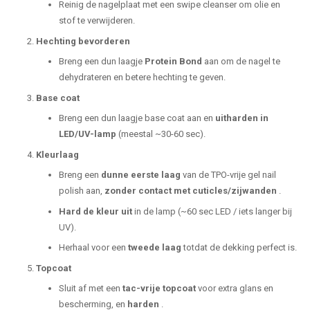
Reinig de nagelplaat met een swipe cleanser om olie en
stof te verwijderen.
Hechting bevorderen
Breng een dun laagje
Protein Bond
aan om de nagel te
dehydrateren en betere hechting te geven.
Base coat
Breng een dun laagje base coat aan en
uitharden in
LED/UV-lamp
(meestal ~30-60 sec).
Kleurlaag
Breng een
dunne eerste laag
van de TPO-vrije gel nail
polish aan,
zonder contact met cuticles/zijwanden
.
Hard de kleur uit
in de lamp (~60 sec LED / iets langer bij
UV).
Herhaal voor een
tweede laag
totdat de dekking perfect is.
Topcoat
Sluit af met een
tac-vrije topcoat
voor extra glans en
bescherming, en
harden
.