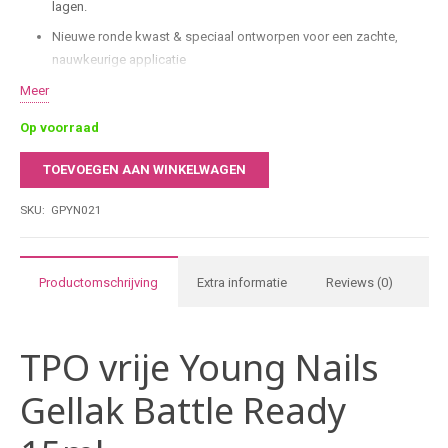
lagen.
Nieuwe ronde kwast & speciaal ontworpen voor een zachte,
nauwkeurige applicatie
HEMA- & TPO-vrij
Meer
Comfort & controle dankzij de nieuwe borstelvorm werk je sneller
Op voorraad
en preciezer.
TOEVOEGEN AAN WINKELWAGEN
15 ml salonformaat & ideaal voor intensief gebruik in
Young
professionele nagelstudio’s.
Nails
SKU:
GPYN021
Gellak
Battle
Ready
Productomschrijving
Extra informatie
Reviews (0)
15ml
aantal
TPO vrije Young Nails
Gellak Battle Ready