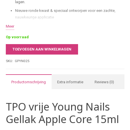
lagen.
Nieuwe ronde kwast & speciaal ontworpen voor een zachte,
nauwkeurige applicatie
HEMA- & TPO-vrij
Meer
Comfort & controle dankzij de nieuwe borstelvorm werk je sneller
Op voorraad
en preciezer.
TOEVOEGEN AAN WINKELWAGEN
15 ml salonformaat & ideaal voor intensief gebruik in
Young
professionele nagelstudio’s.
Nails
SKU:
GPYN025
Gellak
Apple
Core
Productomschrijving
Extra informatie
Reviews (0)
15ml
aantal
TPO vrije Young Nails
Gellak Apple Core 15ml