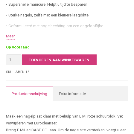
• Supersnelle manicure. Helpt u tijd te besparen
• Sterke nagels, zelfs met een kleinere laagdikte
• Geformuleerd met hoge hechting om een ​​ongelooflijke
duurzaamheid te garanderen
Meer
• Ideale building eigenschappen
Op voorraad
• Dichte kleurcoating in zachte klassieke tinten en nu ook in neon tinten
Emi
TOEVOEGEN AAN WINKELWAGEN
Ace
• Economisch in gebruik
Base
SKU:
ABFN-13
7-free; dierproefvrij. Het is vrij van stoffen die schadelijk zijn voor de
Gel
gezondheid: formaldehyde, formaldehydeharsen, tolueen,
Mint#13
dibutylftalaat, kamfer, xyleen en ethyltosylamide.
|
Productomschrijving
Extra informatie
9ML
Producteigenschappen
aantal
Maak een nagelplaat klaar met behulp van E.Mi roze schuurblok. Vet
verwijderen met Eurocleanser.
Breng E.MiLac BASE GEL aan. Om de nagels te versterken, voegt u een