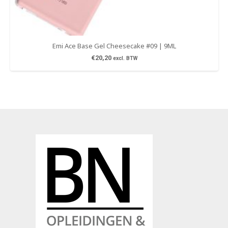
Emi Ace Base Gel Cheesecake #09 | 9ML
€
20,20
excl. BTW