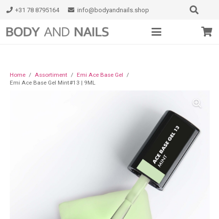
+31 78 8795164
info@bodyandnails.shop
Home
/
Assortiment
/
Emi Ace Base Gel
/
Emi Ace Base Gel Mint#13 | 9ML