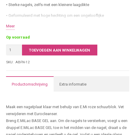
• Sterke nagels, zelfs met een kleinere laagdikte
• Geformuleerd met hoge hechting om een ​​ongelooflijke
duurzaamheid te garanderen
Meer
• Ideale building eigenschappen
Op voorraad
• Dichte kleurcoating in zachte klassieke tinten en nu ook in neon tinten
Emi
TOEVOEGEN AAN WINKELWAGEN
Ace
• Economisch in gebruik
Base
SKU:
ABFN-12
7-free; dierproefvrij. Het is vrij van stoffen die schadelijk zijn voor de
Gel
gezondheid: formaldehyde, formaldehydeharsen, tolueen,
Banana
dibutylftalaat, kamfer, xyleen en ethyltosylamide.
#12
Productomschrijving
Extra informatie
|
Producteigenschappen
9ML
aantal
Maak een nagelplaat klaar met behulp van E.Mi roze schuurblok. Vet
verwijderen met Eurocleanser.
Breng E.MiLac BASE GEL aan. Om de nagels te versterken, voegt u een
druppel E.MiLac BASE GEL toe in het midden van de nagel, draait u de
nagel ondersteboven en verdeelt u de gel, zodat u een ideale glans