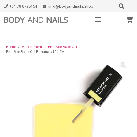
+31 78 8795164
info@bodyandnails.shop
Home
/
Assortiment
/
Emi Ace Base Gel
/
Emi Ace Base Gel Banana #12 | 9ML