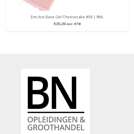
Emi Ace Base Gel Cheesecake #09 | 9ML
€
20,20
excl. BTW