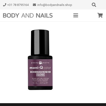
+31 78 8795164
info@bodyandnails.shop