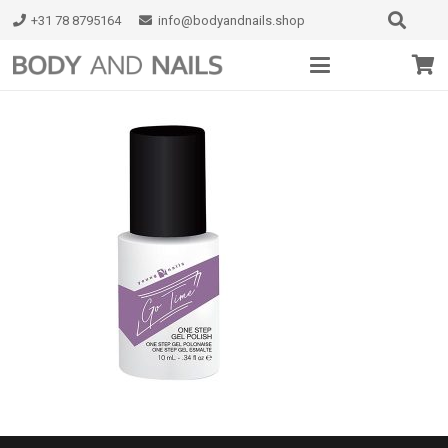
+31 78 8795164
info@bodyandnails.shop