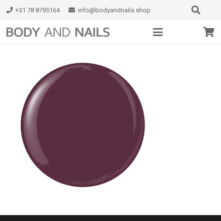
+31 78 8795164
info@bodyandnails.shop