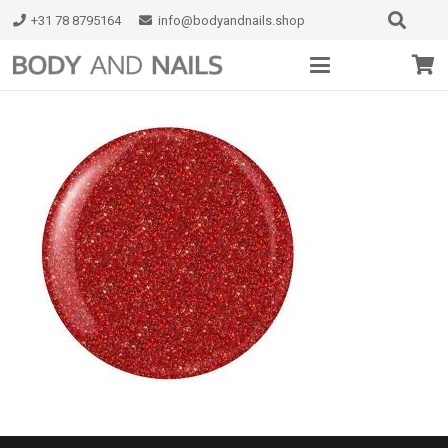
+31 78 8795164
info@bodyandnails.shop