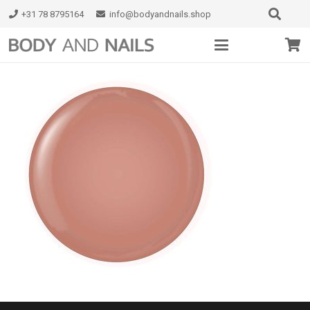
+31 78 8795164
info@bodyandnails.shop