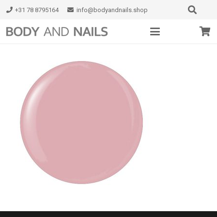
+31 78 8795164
info@bodyandnails.shop