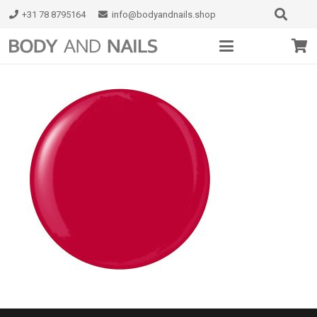
+31 78 8795164
info@bodyandnails.shop