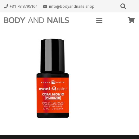
+31 78 8795164
info@bodyandnails.shop