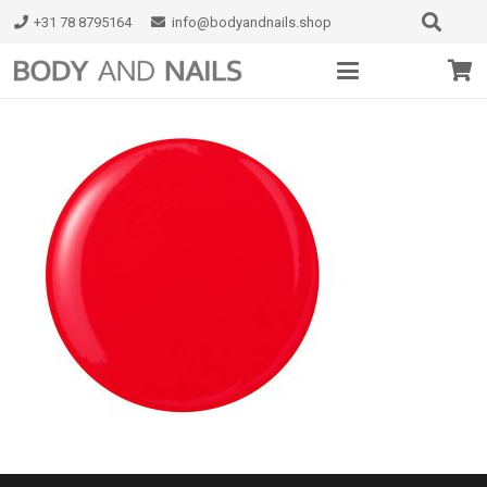
+31 78 8795164
info@bodyandnails.shop