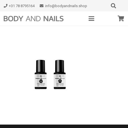
+31 78 8795164
info@bodyandnails.shop