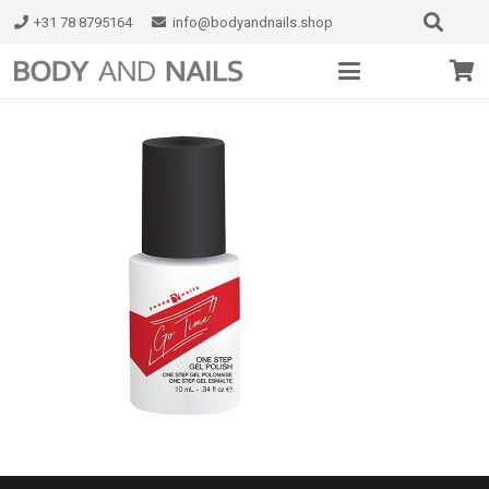
+31 78 8795164
info@bodyandnails.shop