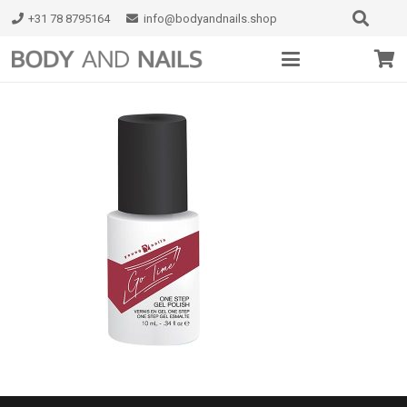
+31 78 8795164
info@bodyandnails.shop