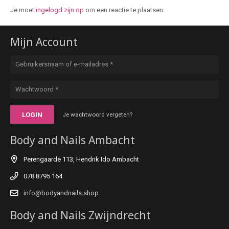
Je moet
ingelogd zijn op
om een reactie te plaatsen.
Mijn Account
LOGIN
Je wachtwoord vergeten?
Body and Nails Ambacht
Perengaarde 113, Hendrik Ido Ambacht
078 8795 164
info@bodyandnails.shop
Body and Nails Zwijndrecht