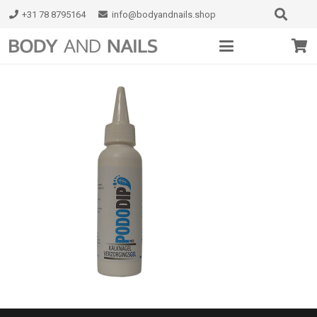
+31 78 8795164
info@bodyandnails.shop