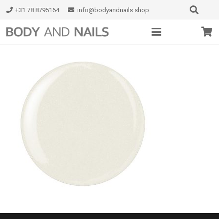
+31 78 8795164
info@bodyandnails.shop