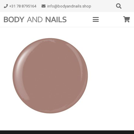
+31 78 8795164
info@bodyandnails.shop