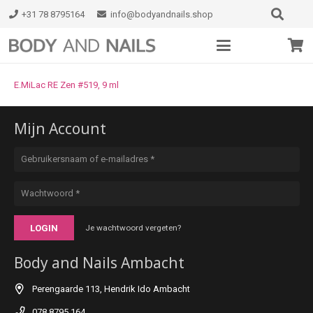
+31 78 8795164
info@bodyandnails.shop
E.MiLac RE Zen #519, 9 ml
Mijn Account
LOGIN
Je wachtwoord vergeten?
Body and Nails Ambacht
Perengaarde 113, Hendrik Ido Ambacht
078 8795 164