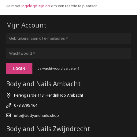
Je moet
ingelogd zijn op
om een reactie te plaatsen.
Mijn Account
LOGIN
Je wachtwoord vergeten?
Body and Nails Ambacht
Perengaarde 113, Hendrik Ido Ambacht
078 8795 164
info@bodyandnails.shop
Body and Nails Zwijndrecht