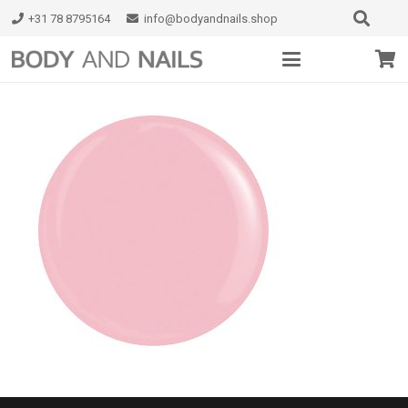
+31 78 8795164
info@bodyandnails.shop