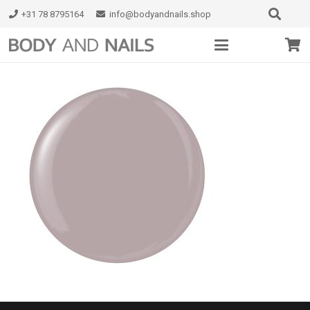
+31 78 8795164
info@bodyandnails.shop