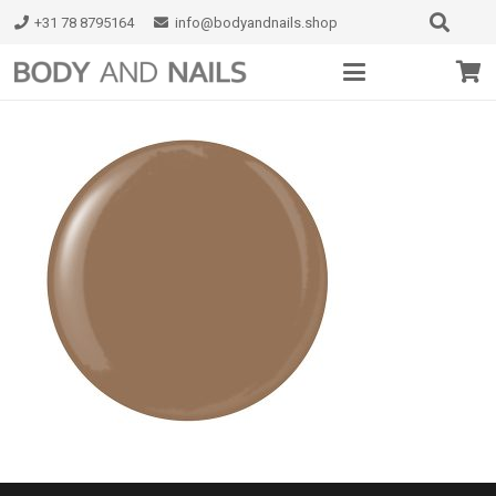
+31 78 8795164
info@bodyandnails.shop