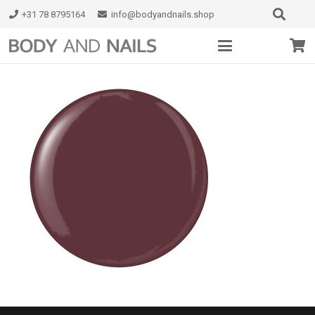
+31 78 8795164
info@bodyandnails.shop