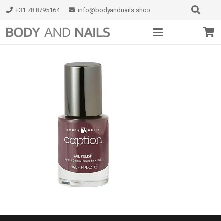
+31 78 8795164
info@bodyandnails.shop