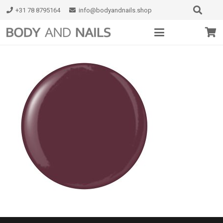
+31 78 8795164
info@bodyandnails.shop