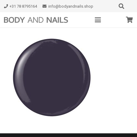
+31 78 8795164
info@bodyandnails.shop