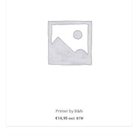
Primer by B&N
€
14,95
excl. BTW