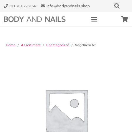
+31 78 8795164
info@bodyandnails.shop
Home
/
Assortiment
/
Uncategorized
/
Nagelriem bit