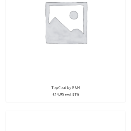
TopCoat by B&N
€
14,95
excl. BTW