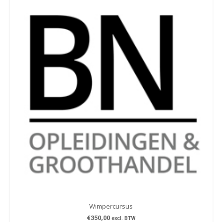
Wimpercursus
€
350,00
excl. BTW