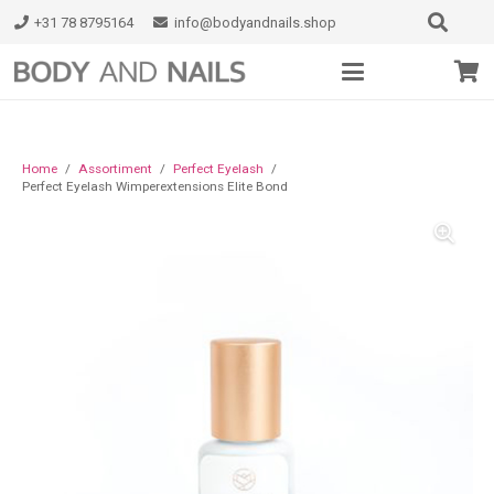
+31 78 8795164
info@bodyandnails.shop
Home
/
Assortiment
/
Perfect Eyelash
/
Perfect Eyelash Wimperextensions Elite Bond