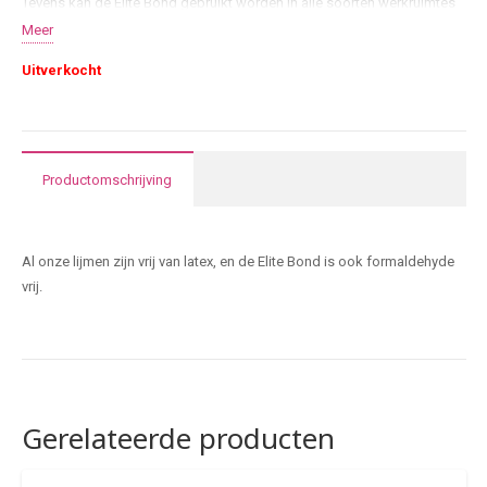
Tevens kan de Elite Bond gebruikt worden in alle soorten werkruimtes
met luchtvochtigheden van 30 – 70 %.
Meer
Uitverkocht
Productomschrijving
Al onze lijmen zijn vrij van latex, en de Elite Bond is ook formaldehyde
vrij.
Gerelateerde producten