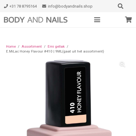
+31 78 8795164
info@bodyandnails.shop
Home
/
Assortiment
/
Emi gellak
/
E.MiLac Honey Flavour #410 | 9ML(gaat uit het assortiment)