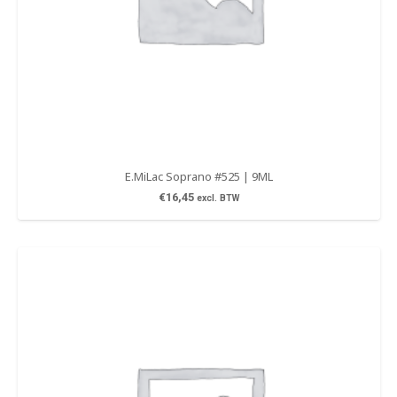
E.MiLac Soprano #525 | 9ML
€
16,45
excl. BTW