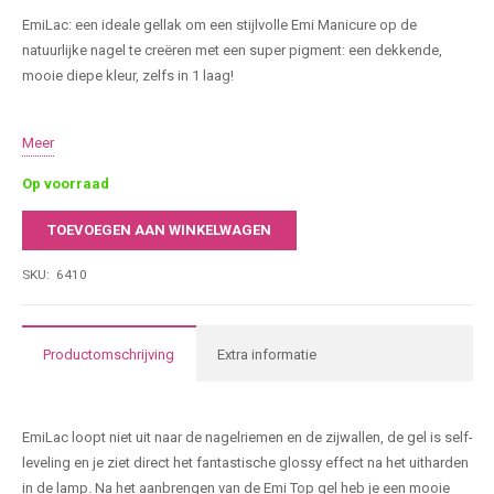
EmiLac: een ideale gellak om een stijlvolle Emi Manicure op de
natuurlijke nagel te creëren met een super pigment: een dekkende,
mooie diepe kleur, zelfs in 1 laag!
Producteigenschappen
Meer
Op voorraad
TOEVOEGEN AAN WINKELWAGEN
E.MiLac
Honey
SKU:
6410
Flavour
#410
|
Productomschrijving
Extra informatie
9ML(gaat
uit
het
EmiLac loopt niet uit naar de nagelriemen en de zijwallen, de gel is self-
assortiment)
leveling en je ziet direct het fantastische glossy effect na het uitharden
aantal
in de lamp. Na het aanbrengen van de Emi Top gel heb je een mooie