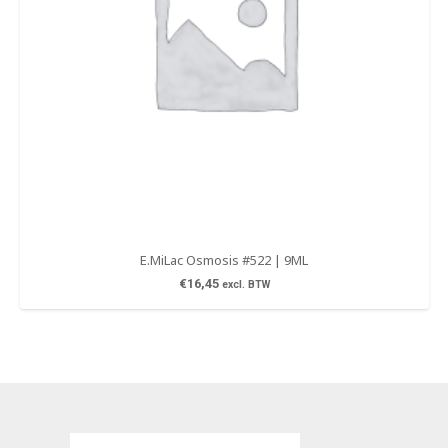
E.MiLac Osmosis #522 | 9ML
€
16,45
excl. BTW