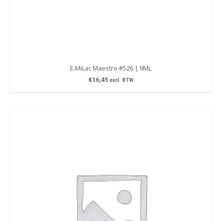
E.MiLac Maestro #526 | 9ML
€
16,45
excl. BTW