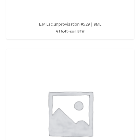
E.MiLac Improvisation #529 | 9ML
€
16,45
excl. BTW