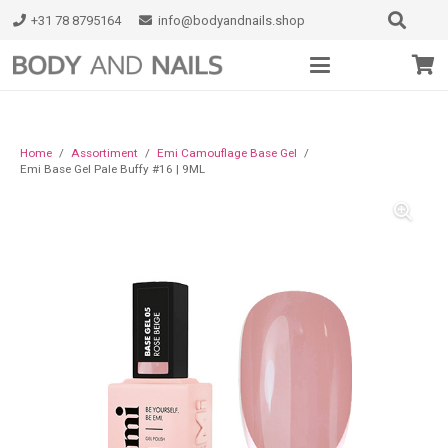
+31 78 8795164
info@bodyandnails.shop
Home
/
Assortiment
/
Emi Camouflage Base Gel
/
Emi Base Gel Pale Buffy #16 | 9ML