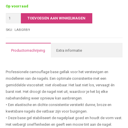
Natural colors. These 7 natural shades perfectly align the color of
Op voorraad
the nail bed and do not give the border when growing.
Emi
Medium viscosity. A well-balanced viscosity for a comfortable
TOEVOEGEN AAN WINKELWAGEN
Base
nail modeling, strengthening and alignment.
Gel
SKU:
LABGRB9
Pale
Producteigenschappen
Buffy
#16
Productomschrijving
Extra informatie
|
9ML
aantal
Professionele camouflage base gellak voor het verstevigen en
modelleren van de nagels. Een optimale consistentie met een
gemiddelde viscositeit: niet vloeibaar. Het laat niet los, vervaagt én
barst niet. Het droogt de nagel niet uit, waardoor je het bij elke
nabehandeling weer opnieuw kan aanbrengen.
• Een elastische en dichte consistentie versterkt dunne, broze en
kwetsbare nagels die vatbaar zijn voor buigingen.
• Deze base gel stabiliseert de nagelplaat goed en houdt de vorm vast.
Het verbergt oneffenheden en geeft een mooie tint aan de nagel.