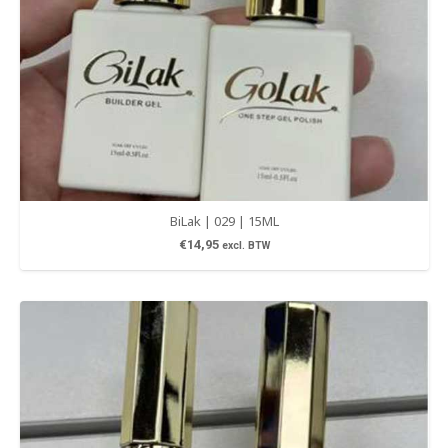
BiLak | 029 | 15ML
€
14,95
excl. BTW