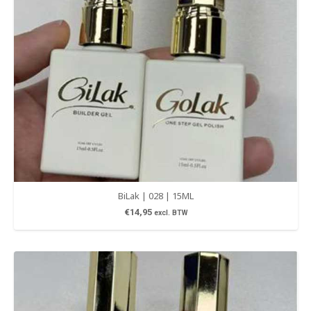
BiLak | 028 | 15ML
€
14,95
excl. BTW