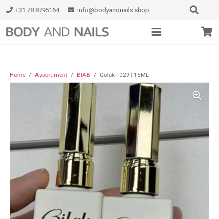
+31 78 8795164
info@bodyandnails.shop
Home
/
Assortiment
/
BIAB
/
Golak | 029 | 15ML