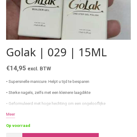
Golak | 029 | 15ML
€
14,95
excl. BTW
• Supersnelle manicure. Helpt u tijd te besparen
• Sterke nagels, zelfs met een kleinere laagdikte
• Geformuleerd met hoge hechting om een ​​ongelooflijke
duurzaamheid te garanderen
Meer
• Ideale building eigenschappen
Op voorraad
• Dichte kleurcoating in zachte klassieke tinten
Golak