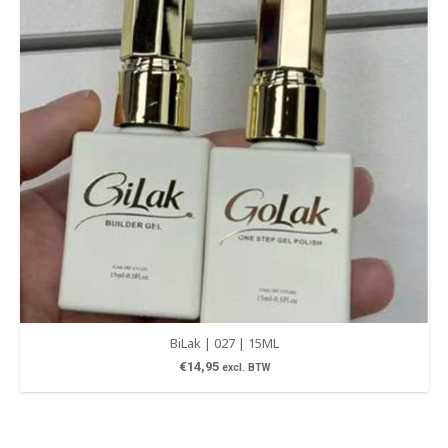
BiLak | 027 | 15ML
€
14,95
excl. BTW