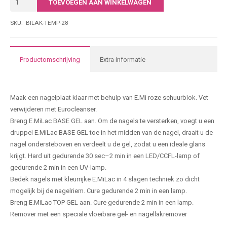
TOEVOEGEN AAN WINKELWAGEN
|
• Economisch in gebruik
029
SKU:
BILAK-TEMP-28
7-free; dierproefvrij. Het is vrij van stoffen die schadelijk zijn voor de
|
gezondheid: formaldehyde, formaldehydeharsen, tolueen,
15ML
dibutylftalaat, kamfer, xyleen en ethyltosylamide.
aantal
Productomschrijving
Extra informatie
Producteigenschappen
Maak een nagelplaat klaar met behulp van E.Mi roze schuurblok. Vet
verwijderen met Eurocleanser.
Breng E.MiLac BASE GEL aan. Om de nagels te versterken, voegt u een
druppel E.MiLac BASE GEL toe in het midden van de nagel, draait u de
nagel ondersteboven en verdeelt u de gel, zodat u een ideale glans
krijgt. Hard uit gedurende 30 sec–2 min in een LED/CCFL-lamp of
gedurende 2 min in een UV-lamp.
Bedek nagels met kleurrijke E.MiLac in 4 slagen techniek zo dicht
mogelijk bij de nagelriem. Cure gedurende 2 min in een lamp.
Breng E.MiLac TOP GEL aan. Cure gedurende 2 min in een lamp.
Remover met een speciale vloeibare gel- en nagellakremover