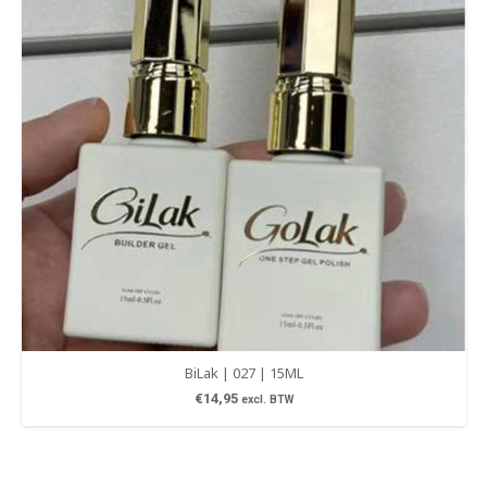
BiLak | 027 | 15ML
€
14,95
excl. BTW