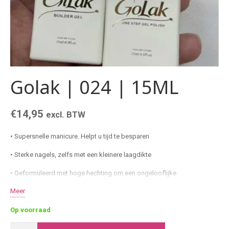
Golak | 024 | 15ML
€
14,95
excl. BTW
• Supersnelle manicure. Helpt u tijd te besparen
• Sterke nagels, zelfs met een kleinere laagdikte
• Geformuleerd met hoge hechting om een ​​ongelooflijke
duurzaamheid te garanderen
Meer
• Ideale building eigenschappen
Op voorraad
• Dichte kleurcoating in zachte klassieke tinten
Golak