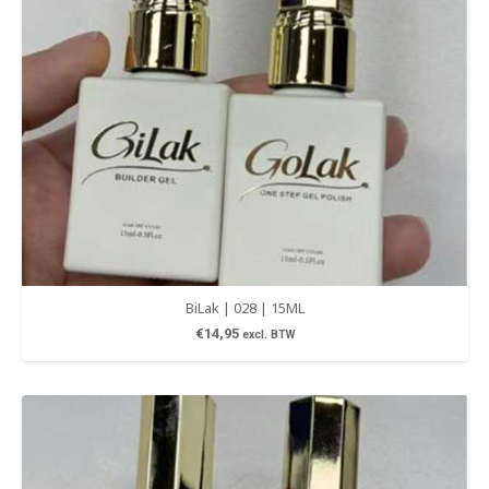
BiLak | 028 | 15ML
€
14,95
excl. BTW