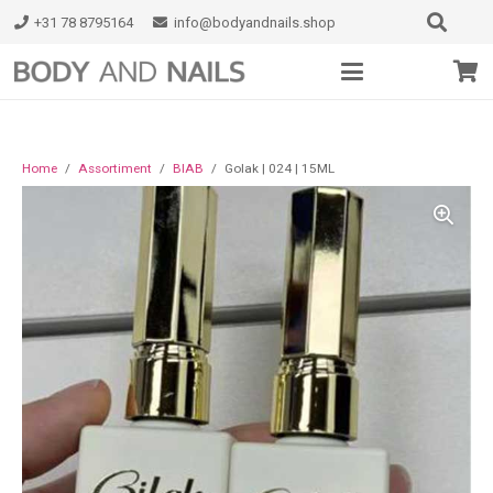
+31 78 8795164
info@bodyandnails.shop
Home
/
Assortiment
/
BIAB
/
Golak | 024 | 15ML