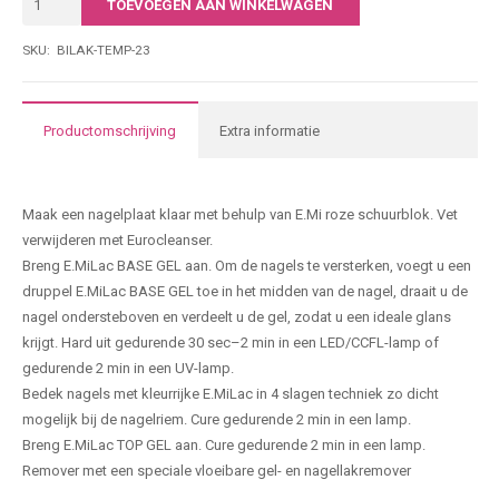
TOEVOEGEN AAN WINKELWAGEN
|
• Economisch in gebruik
024
SKU:
BILAK-TEMP-23
7-free; dierproefvrij. Het is vrij van stoffen die schadelijk zijn voor de
|
gezondheid: formaldehyde, formaldehydeharsen, tolueen,
15ML
dibutylftalaat, kamfer, xyleen en ethyltosylamide.
aantal
Productomschrijving
Extra informatie
Producteigenschappen
Maak een nagelplaat klaar met behulp van E.Mi roze schuurblok. Vet
verwijderen met Eurocleanser.
Breng E.MiLac BASE GEL aan. Om de nagels te versterken, voegt u een
druppel E.MiLac BASE GEL toe in het midden van de nagel, draait u de
nagel ondersteboven en verdeelt u de gel, zodat u een ideale glans
krijgt. Hard uit gedurende 30 sec–2 min in een LED/CCFL-lamp of
gedurende 2 min in een UV-lamp.
Bedek nagels met kleurrijke E.MiLac in 4 slagen techniek zo dicht
mogelijk bij de nagelriem. Cure gedurende 2 min in een lamp.
Breng E.MiLac TOP GEL aan. Cure gedurende 2 min in een lamp.
Remover met een speciale vloeibare gel- en nagellakremover