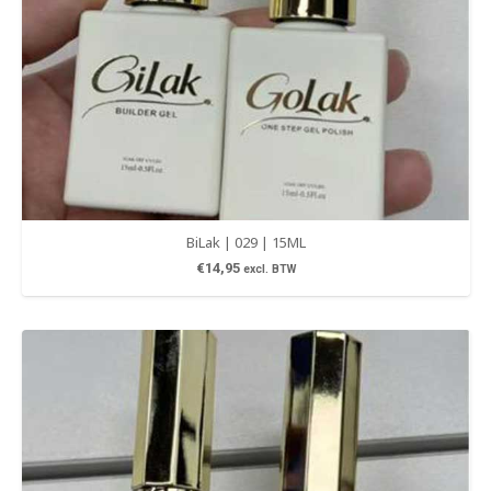
BiLak | 029 | 15ML
€
14,95
excl. BTW