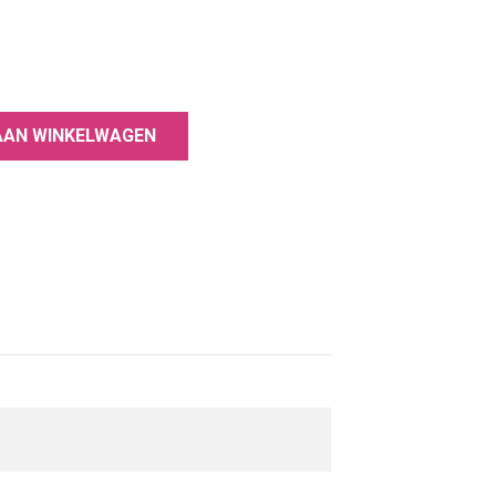
hting om een ​​ongelooflijke duurzaamheid
ppen
AAN WINKELWAGEN
te klassieke tinten
vrij van stoffen die schadelijk zijn voor de
rmaldehydeharsen, tolueen, dibutylftalaat,
amide.
schappen