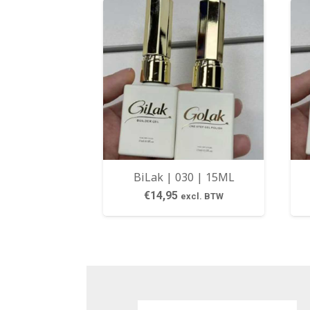
BiLak | 030 | 15ML
€
14,95
excl. BTW