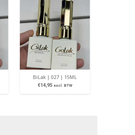
BiLak | 027 | 15ML
€
14,95
excl. BTW