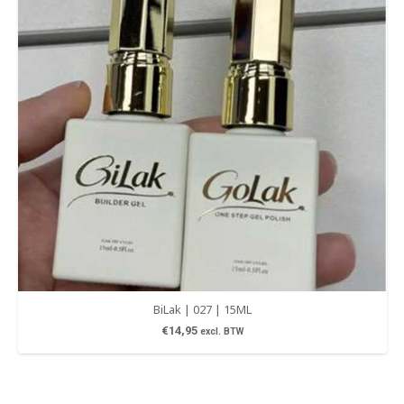
BiLak | 027 | 15ML
€
14,95
excl. BTW