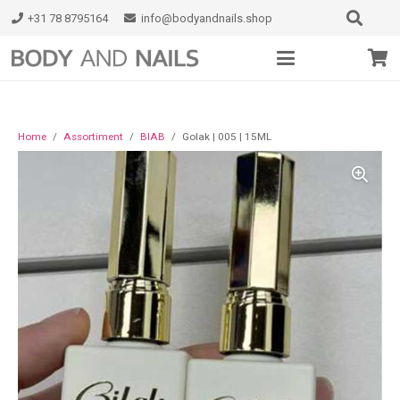
+31 78 8795164
info@bodyandnails.shop
Home
/
Assortiment
/
BIAB
/
Golak | 005 | 15ML