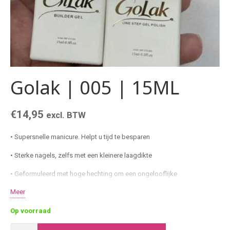
Golak | 005 | 15ML
€
14,95
excl. BTW
• Supersnelle manicure. Helpt u tijd te besparen
• Sterke nagels, zelfs met een kleinere laagdikte
• Geformuleerd met hoge hechting om een ​​ongelooflijke
duurzaamheid te garanderen
Meer
• Ideale building eigenschappen
Op voorraad
• Dichte kleurcoating in zachte klassieke tinten
Golak