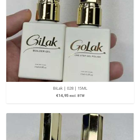
BiLak | 028 | 15ML
€
14,95
excl. BTW