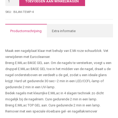
TOEVOEGEN AAN WINKELWAGEN
|
• Economisch in gebruik
005
SKU:
BILAK-TEMP-4
7-free; dierproefvrij. Het is vrij van stoffen die schadelijk zijn voor de
|
gezondheid: formaldehyde, formaldehydeharsen, tolueen,
15ML
dibutylftalaat, kamfer, xyleen en ethyltosylamide.
aantal
Productomschrijving
Extra informatie
Producteigenschappen
Maak een nagelplaat klaar met behulp van E.Mi roze schuurblok. Vet
verwijderen met Eurocleanser.
Breng E.MiLac BASE GEL aan. Om de nagels te versterken, voegt u een
druppel E.MiLac BASE GEL toe in het midden van de nagel, draait u de
nagel ondersteboven en verdeelt u de gel, zodat u een ideale glans
krijgt. Hard uit gedurende 30 sec–2 min in een LED/CCFL-lamp of
gedurende 2 min in een UV-lamp.
Bedek nagels met kleurrijke E.MiLac in 4 slagen techniek zo dicht
mogelijk bij de nagelriem. Cure gedurende 2 min in een lamp.
Breng E.MiLac TOP GEL aan. Cure gedurende 2 min in een lamp.
Remover met een speciale vloeibare gel- en nagellakremover