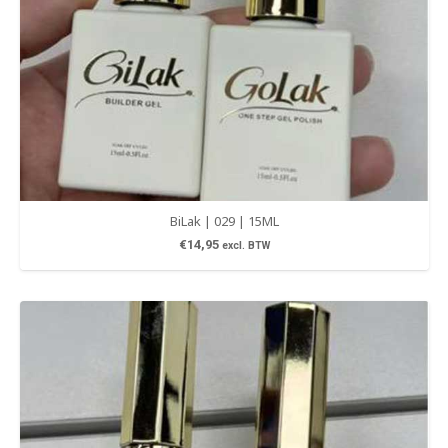
BiLak | 029 | 15ML
€
14,95
excl. BTW