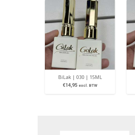
BiLak | 030 | 15ML
€
14,95
excl. BTW