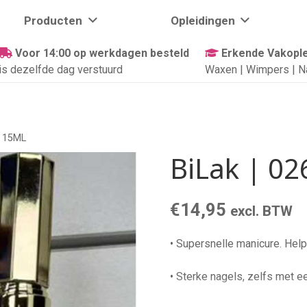
Producten
Opleidingen
Voor 14:00 op werkdagen besteld
Erkende Vakople
is dezelfde dag verstuurd
Waxen | Wimpers | N
| 15ML
BiLak | 02
€
14,95
excl. BTW
• Supersnelle manicure. Helpt
• Sterke nagels, zelfs met e