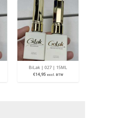
BiLak | 027 | 15ML
€
14,95
excl. BTW