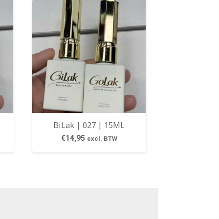
BiLak | 027 | 15ML
€
14,95
excl. BTW