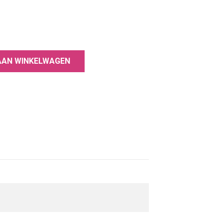
hting om een ​​ongelooflijke duurzaamheid
ppen
AAN WINKELWAGEN
te klassieke tinten
vrij van stoffen die schadelijk zijn voor de
rmaldehydeharsen, tolueen, dibutylftalaat,
amide.
schappen