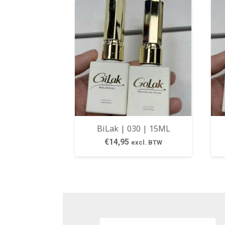
BiLak | 030 | 15ML
€
14,95
excl. BTW