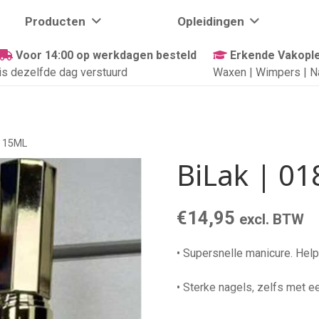
Producten
Opleidingen
Voor 14:00 op werkdagen besteld
Erkende Vakople
is dezelfde dag verstuurd
Waxen | Wimpers | N
| 15ML
BiLak | 01
€
14,95
excl. BTW
• Supersnelle manicure. Helpt
• Sterke nagels, zelfs met e