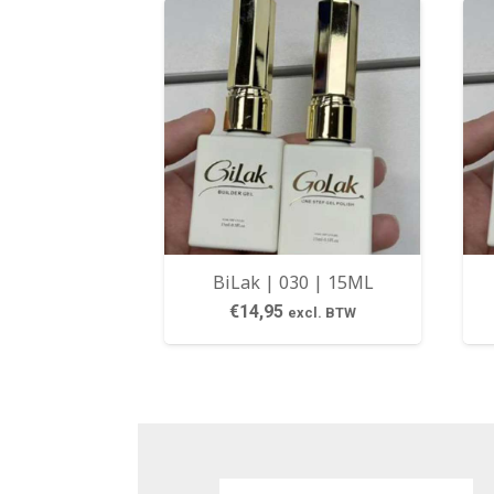
BiLak | 030 | 15ML
€
14,95
excl. BTW