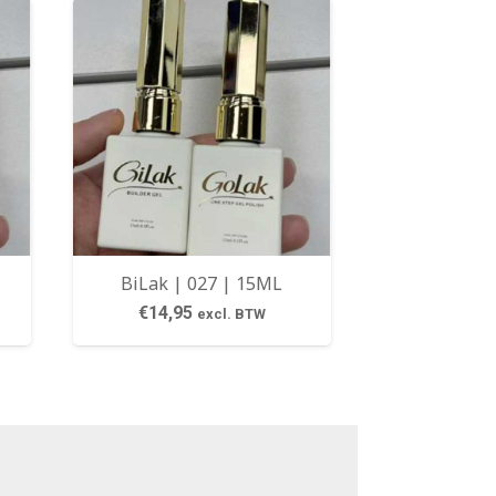
BiLak | 027 | 15ML
€
14,95
excl. BTW