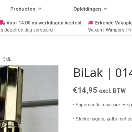
Producten
Opleidingen
Voor 14:00 op werkdagen besteld
Erkende Vakople
is dezelfde dag verstuurd
Waxen | Wimpers | N
| 15ML
BiLak | 01
€
14,95
excl. BTW
• Supersnelle manicure. Helpt
• Sterke nagels, zelfs met e