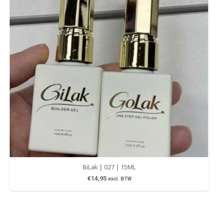
BiLak | 027 | 15ML
€
14,95
excl. BTW