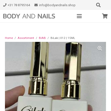
+31 78 8795164
info@bodyandnails.shop
Home
/
Assortiment
/
BIAB
/
BiLak | 012 | 15ML