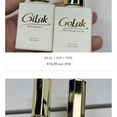
BiLak | 029 | 15ML
€
14,95
excl. BTW