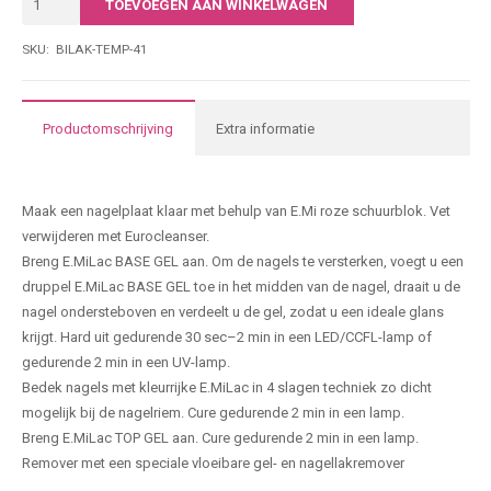
TOEVOEGEN AAN WINKELWAGEN
|
• Economisch in gebruik
012
SKU:
BILAK-TEMP-41
7-free; dierproefvrij. Het is vrij van stoffen die schadelijk zijn voor de
|
gezondheid: formaldehyde, formaldehydeharsen, tolueen,
15ML
dibutylftalaat, kamfer, xyleen en ethyltosylamide.
aantal
Productomschrijving
Extra informatie
Producteigenschappen
Maak een nagelplaat klaar met behulp van E.Mi roze schuurblok. Vet
verwijderen met Eurocleanser.
Breng E.MiLac BASE GEL aan. Om de nagels te versterken, voegt u een
druppel E.MiLac BASE GEL toe in het midden van de nagel, draait u de
nagel ondersteboven en verdeelt u de gel, zodat u een ideale glans
krijgt. Hard uit gedurende 30 sec–2 min in een LED/CCFL-lamp of
gedurende 2 min in een UV-lamp.
Bedek nagels met kleurrijke E.MiLac in 4 slagen techniek zo dicht
mogelijk bij de nagelriem. Cure gedurende 2 min in een lamp.
Breng E.MiLac TOP GEL aan. Cure gedurende 2 min in een lamp.
Remover met een speciale vloeibare gel- en nagellakremover