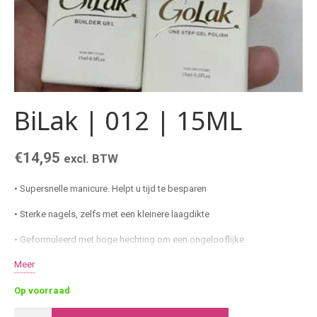
BiLak | 012 | 15ML
€
14,95
excl. BTW
• Supersnelle manicure. Helpt u tijd te besparen
• Sterke nagels, zelfs met een kleinere laagdikte
• Geformuleerd met hoge hechting om een ​​ongelooflijke
duurzaamheid te garanderen
Meer
• Ideale building eigenschappen
Op voorraad
• Dichte kleurcoating in zachte klassieke tinten
BiLak