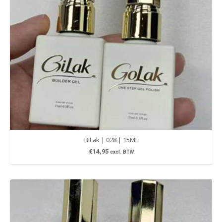
BiLak | 028 | 15ML
€
14,95
excl. BTW