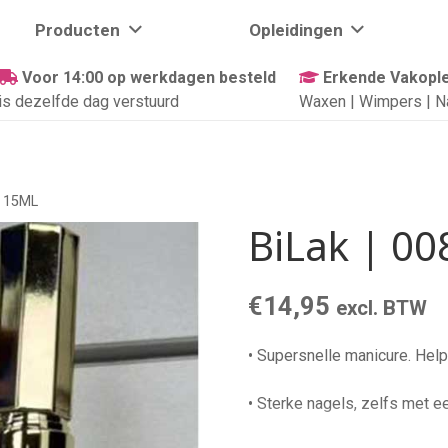
Producten
Opleidingen
Voor 14:00 op werkdagen besteld
Erkende Vakople
is dezelfde dag verstuurd
Waxen | Wimpers | N
| 15ML
BiLak | 00
€
14,95
excl. BTW
• Supersnelle manicure. Helpt
• Sterke nagels, zelfs met e