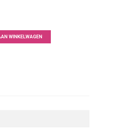
hting om een ​​ongelooflijke duurzaamheid
ppen
AAN WINKELWAGEN
te klassieke tinten
vrij van stoffen die schadelijk zijn voor de
rmaldehydeharsen, tolueen, dibutylftalaat,
amide.
schappen