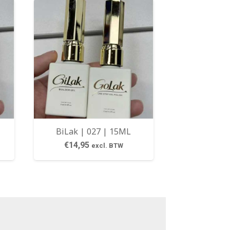
BiLak | 027 | 15ML
€
14,95
excl. BTW