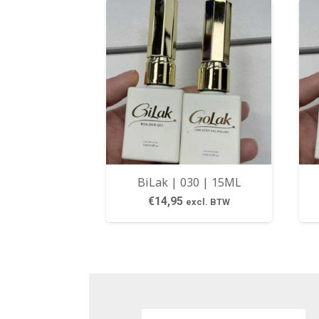
BiLak | 030 | 15ML
€
14,95
excl. BTW